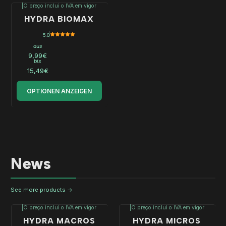
|
O preço inclui o IVA em vigor
HYDRA BIOMAX
5.0
aus
9,99€
bis
15,49€
OPTIONEN ANZEIGEN
News
See more products
|
O preço inclui o IVA em vigor
|
O preço inclui o IVA em vigor
-10%
HYDRA MACROS
HYDRA MICROS
AUS