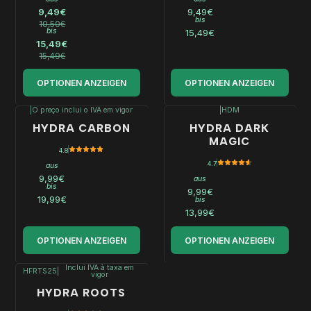
9,49€
9,49€
bis
10,50€
bis
15,49€
15,49€
15,49€
OPTIONEN ANZEIGEN
OPTIONEN ANZEIGEN
|
O preço inclui o IVA em vigor
|
HDM
HYDRA CARBON
HYDRA DARK
MAGIC
4.8
4.7
aus
9,99€
aus
bis
9,99€
19,99€
bis
13,99€
OPTIONEN ANZEIGEN
OPTIONEN ANZEIGEN
Inclui IVA à taxa em
HFRTS25
|
vigor
HYDRA ROOTS