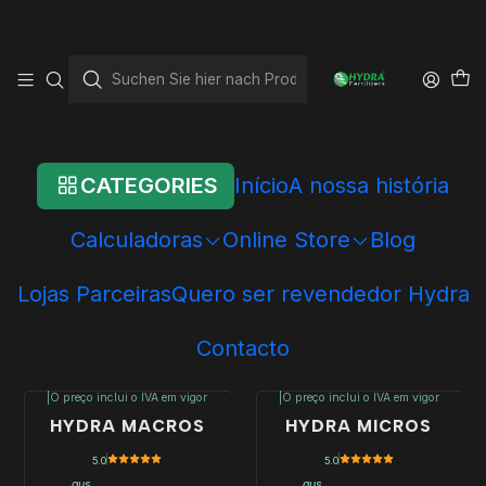
Startseite
Online Store
Hydra - Individual Products
Hydra - Individual
Products
CATEGORIES
Início
A nossa história
Here you can find all our products sold independently.
Wouldn't a pack be better value for money???
Calculadoras
Online Store
Blog
Lojas Parceiras
Quero ser revendedor Hydra
Fertilization
Contacto
See more products
|
O preço inclui o IVA em vigor
|
O preço inclui o IVA em vigor
-10%
HYDRA MACROS
HYDRA MICROS
AUS
5.0
5.0
aus
aus