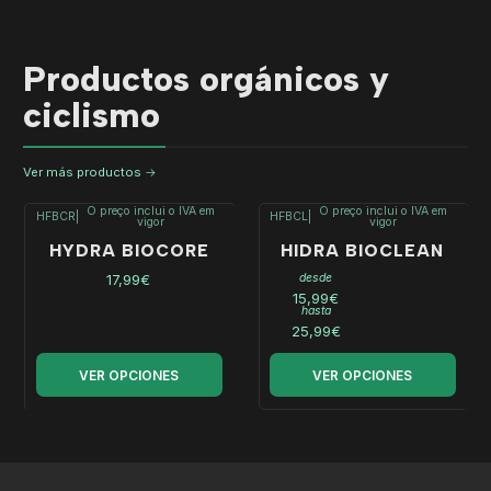
Productos orgánicos y
ciclismo
Ver más productos
O preço inclui o IVA em
O preço inclui o IVA em
HFBCR
|
HFBCL
|
vigor
vigor
HYDRA BIOCORE
HIDRA BIOCLEAN
17,99€
desde
15,99€
hasta
25,99€
VER OPCIONES
VER OPCIONES