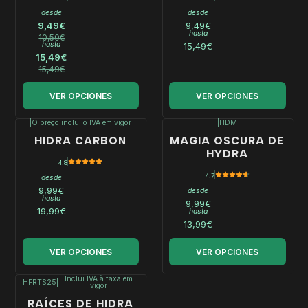
desde
desde
9,49€
9,49€
hasta
10,50€
hasta
15,49€
15,49€
15,49€
VER OPCIONES
VER OPCIONES
|
O preço inclui o IVA em vigor
|
HDM
HIDRA CARBON
MAGIA OSCURA DE
HYDRA
4.8
4.7
desde
9,99€
desde
hasta
9,99€
19,99€
hasta
13,99€
VER OPCIONES
VER OPCIONES
Inclui IVA à taxa em
HFRTS25
|
vigor
RAÍCES DE HIDRA