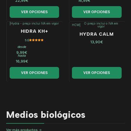
22,99€
16,99€
VER OPCIONES
VER OPCIONES
|
Hydra - preço inclui IVA em vigor
O preço inclui o IVA em
HCW
|
vigor
HIDRA KH+
HYDRA CALM
5.0
13,90€
desde
9,99€
hasta
16,99€
VER OPCIONES
VER OPCIONES
Medios biológicos
Ver más productos