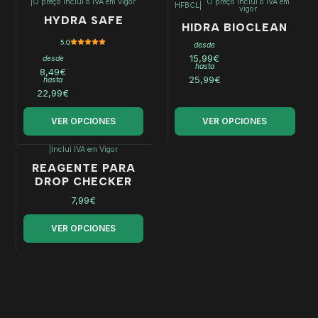
|
O preço inclui o IVA em vigor
O preço inclui o IVA em
HFBCL
|
vigor
HYDRA SAFE
HIDRA BIOCLEAN
5.0
desde
15,99€
desde
hasta
8,49€
25,99€
hasta
22,99€
VER OPCIONES
VER OPCIONES
|
Inclui IVA em Vigor
REAGENTE PARA
DROP CHECKER
7,99€
VER OPCIONES