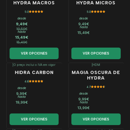
-10%
HYDRA MACROS
HYDRA MICROS
OFF
5.0
5.0
desde
desde
9,49€
9,49€
hasta
10,50€
hasta
15,49€
15,49€
15,49€
VER OPCIONES
VER OPCIONES
|
O preço inclui o IVA em vigor
|
HDM
HIDRA CARBON
MAGIA OSCURA DE
HYDRA
4.8
4.7
desde
9,99€
desde
hasta
9,99€
19,99€
hasta
13,99€
VER OPCIONES
VER OPCIONES