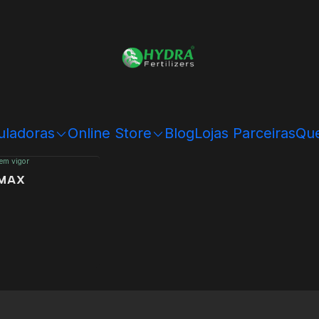
uladoras
Online Store
Blog
Lojas Parceiras
Que
 em vigor
OMAX