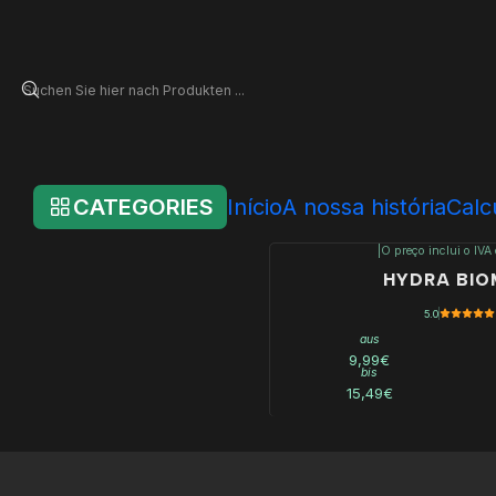
Startseite
Online Store
Hydra - Individual Products
Biological Media
Biological Media
CATEGORIES
Início
A nossa história
Calc
|
O preço inclui o IVA
HYDRA BI
5.0
aus
9,99€
bis
15,49€