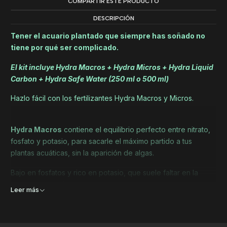
COMPARTIR ESTE PRODUCTO
DESCRIPCIÓN
Tener el acuario plantado que siempre has soñado no
tiene por qué ser complicado.
El kit incluye Hydra Macros + Hydra Micros + Hydra Liquid
Carbon + Hydra Safe Water (250 ml o 500 ml)
Hazlo fácil con los fertilizantes Hydra Macros y Micros.
Hydra Macros
contiene el equilibrio perfecto entre nitrato,
fosfato y potasio, para sacarle el máximo partido a tus
plantas acuáticas, sin la aparición de algas.
Bajo en fosfatos y rico en potasio, que suele faltar en la
mayoría de los fertilizantes, garantiza la mejor salud y belleza
Leer más
para tus plantas.
Utilizamos ingredientes de alta calidad y en la cantidad