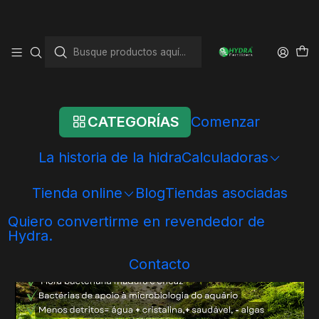
Inicio
Tienda online
Hidra - Paquetes de productos
Sistemas Hydra
Sistema biológico Hydra
CATEGORÍAS
Comenzar
La historia de la hidra
Calculadoras
Tienda online
Blog
Tiendas asociadas
Quiero convertirme en revendedor de
Hydra.
Contacto