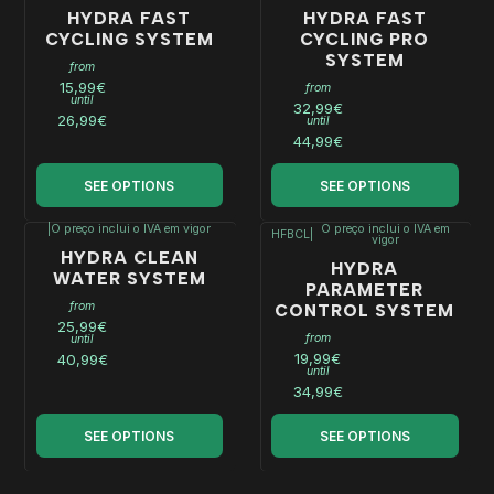
HYDRA FAST
HYDRA FAST
CYCLING SYSTEM
CYCLING PRO
SYSTEM
from
15,99€
from
until
32,99€
26,99€
until
44,99€
SEE OPTIONS
SEE OPTIONS
|
O preço inclui o IVA em vigor
O preço inclui o IVA em
HFBCL
|
vigor
HYDRA CLEAN
HYDRA
WATER SYSTEM
PARAMETER
from
CONTROL SYSTEM
25,99€
from
until
19,99€
40,99€
until
34,99€
SEE OPTIONS
SEE OPTIONS