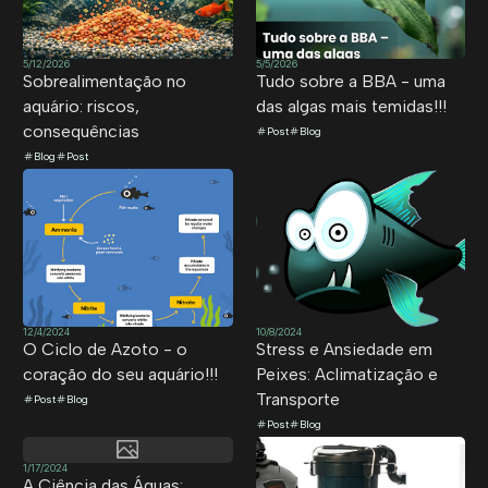
5/12/2026
5/5/2026
Sobrealimentação no
Tudo sobre a BBA - uma
aquário: riscos,
das algas mais temidas!!!
consequências
Post
Blog
Blog
Post
12/4/2024
10/8/2024
O Ciclo de Azoto - o
Stress e Ansiedade em
coração do seu aquário!!!
Peixes: Aclimatização e
Transporte
Post
Blog
Post
Blog
1/17/2024
A Ciência das Águas: