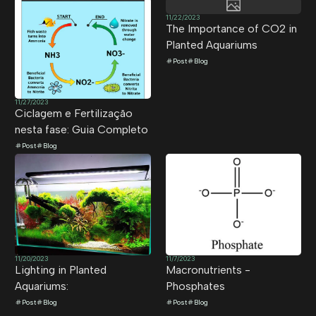
11/22/2023
The Importance of CO2 in
Planted Aquariums
Post
Blog
11/27/2023
Ciclagem e Fertilização
nesta fase: Guia Completo
Post
Blog
11/20/2023
11/7/2023
Lighting in Planted
Macronutrients -
Aquariums:
Phosphates
Post
Blog
Post
Blog