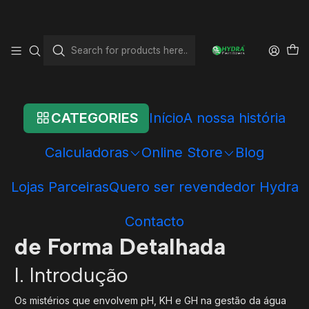
Home
Blog
A Ciência das Águas: Explorando pH, KH e GH de Forma Detalhada
A Ciência das Águas:
Explorando pH, KH e GH
de Forma Detalhada
CATEGORIES
Início
A nossa história
Calculadoras
Online Store
Blog
Lojas Parceiras
Quero ser revendedor Hydra
A Ciência das Águas:
Explorando pH, KH e GH
Contacto
de Forma Detalhada
I. Introdução
Os mistérios que envolvem pH, KH e GH na gestão da água