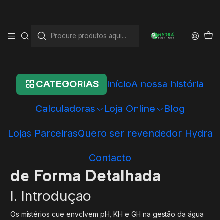
Início
Blog
A Ciência das Águas: Explorando pH, KH e GH de Forma Detalhada
A Ciência das Águas:
Explorando pH, KH e GH
de Forma Detalhada
CATEGORIAS
Início
A nossa história
Calculadoras
Loja Online
Blog
Lojas Parceiras
Quero ser revendedor Hydra
A Ciência das Águas:
Explorando pH, KH e GH
Contacto
de Forma Detalhada
I. Introdução
Os mistérios que envolvem pH, KH e GH na gestão da água