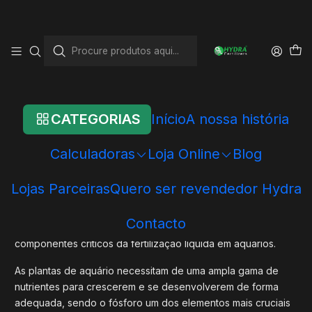
Início
Blog
Macronutrientes - Fosfatos
Macronutrientes - Fosfatos
CATEGORIAS
Início
A nossa história
Fosfato - herói ou vilão?
Calculadoras
Loja Online
Blog
Os fosfatos são íons compostos por fósforo e oxigênio,
desempenhando um papel crucial na nutrição das plantas em
aquários.
Lojas Parceiras
Quero ser revendedor Hydra
Como um dos macronutrientes fundamentais para o
Contacto
crescimento das plantas, os fosfatos se tornaram
componentes críticos da fertilização líquida em aquários.
As plantas de aquário necessitam de uma ampla gama de
nutrientes para crescerem e se desenvolverem de forma
adequada, sendo o fósforo um dos elementos mais cruciais