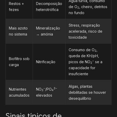
Água turva, consumo
Restos +
Decomposição
de O
, cheiro, detritos
2
fezes
heterotrófica
no fundo
Stress, respiração
Mais azoto
Mineralização
acelerada, risco de
no sistema
→ amónia
toxicidade
Consumo de O
,
2
queda de KH/pH,
Biofiltro sob
−
Nitrificação
picos de NO
se a
2
carga
capacidade for
insuficiente
Algas, plantas
−
3−
Nutrientes
NO
/PO
3
4
debilitadas se houver
acumulados
elevados
desequilíbrio
Sinais típicos de