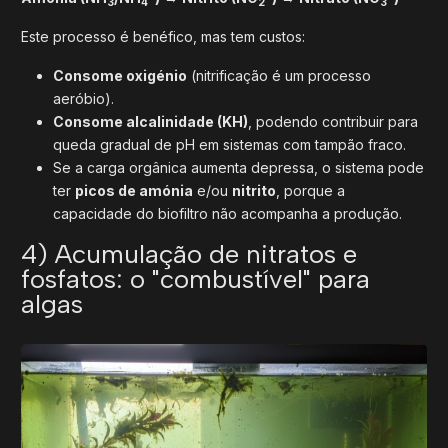
3
4
2
3
Este processo é benéfico, mas tem custos:
Consome oxigénio
(nitrificação é um processo
aeróbio).
Consome alcalinidade (KH)
, podendo contribuir para
queda gradual de pH em sistemas com tampão fraco.
Se a carga orgânica aumenta depressa, o sistema pode
ter
picos de amónia
e/ou
nitrito
, porque a
capacidade do biofiltro não acompanha a produção.
4) Acumulação de nitratos e
fosfatos: o "combustível" para
algas