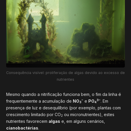
Consequência visível: proliferação de algas devido ao excesso de
nutrientes
Mesmo quando a nitrificação funciona bem, o fim da linha é
−
3−
frequentemente a acumulação de
NO
e
PO
. Em
3
4
presença de luz e desequilíbrio (por exemplo, plantas com
crescimento limitado por CO
ou micronutrientes), estes
2
nutrientes favorecem
algas
e, em alguns cenários,
cianobactérias
.