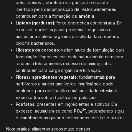
pelos peixes (sobretudo via guelras) e o azoto
libertado pela decomposição de restos alimentares
contribuem para a formação de
amónia
.
Lípidos (gorduras)
: fonte energética concentrada. Em
excesso, podem agravar problemas digestivos e
aumentar a matéria orgânica dissolvida, favorecendo
blooms bacterianos.
Hidratos de carbono
: variam muito de formulação para
formulação. Espécies com dieta naturalmente carnívora
tendem a tolerar menos excesso de amido; sobras
contribuem para carga orgânica e turvação.
Fibras/ingredientes vegetais
: fundamentais para
herbívoros e muitos omnívoros. Insuficiência pode
contribuir para obstipação e má motilidade intestinal;
excesso (ou sobras) volta a ser poluição.
Fosfatos
: presentes em ingredientes e aditivos. Em
3−
excesso, acumulam-se como
PO
, potenciando algas
4
e cianobactérias quando combinados com luz e nitratos.
Nota prática: alimentos secos muito densos