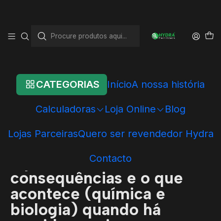
Início
Blog
Sobrealimentação no aquário: riscos, consequências
Sobrealimentação no
aquário: riscos,
consequências
CATEGORIAS
Início
A nossa história
Calculadoras
Loja Online
Blog
er>
Lojas Parceiras
Quero ser revendedor Hydra
er>
Sobrealimentação no
aquário: riscos,
Contacto
consequências e o que
acontece (química e
biologia) quando há