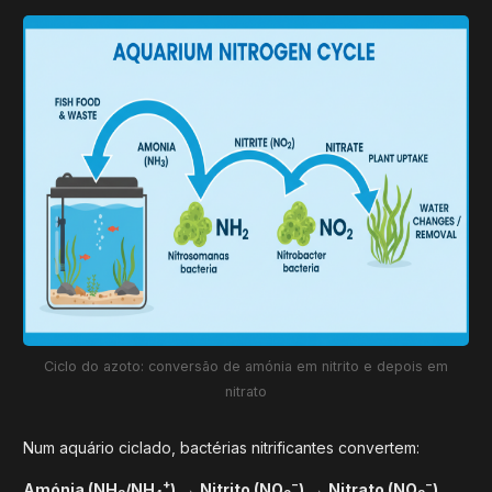
Ciclo do azoto: conversão de amónia em nitrito e depois em
nitrato
Num aquário ciclado, bactérias nitrificantes convertem:
+
−
−
Amónia (NH
/NH
)
→
Nitrito (NO
)
→
Nitrato (NO
)