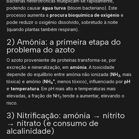
Bactérias heterotróficas multiplicam-se rapidamente,
podendo causar
água turva
(bloom bacteriano). Este
processo aumenta a
procura bioquímica de oxigénio
e
pode reduzir o oxigénio dissolvido, sobretudo à noite
(quando plantas também respiram).
2) Amónia: a primeira etapa do
problema do azoto
O azoto proveniente de proteínas transforma-se, por
excreção e mineralização, em
amónia
. A toxicidade
depende do equilíbrio entre amónia não ionizada (
NH
, mais
3
+
tóxica) e amónio (
NH
, menos tóxico), influenciado por
pH
4
e
temperatura
. Em pH mais alto e temperaturas mais
elevadas, a fração de NH
tende a aumentar, elevando o
3
risco.
3) Nitrificação: amónia → nitrito
→ nitrato (e consumo de
alcalinidade)