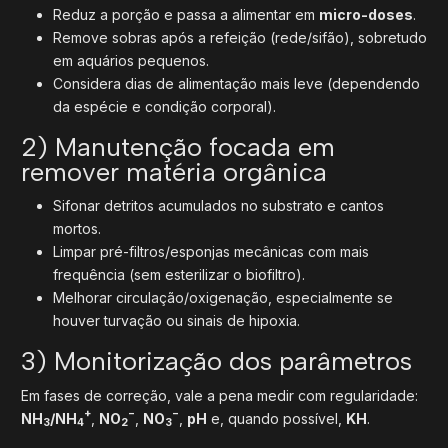
Reduz a porção e passa a alimentar em
micro-doses
.
Remove sobras após a refeição (rede/sifão), sobretudo
em aquários pequenos.
Considera dias de alimentação mais leve (dependendo
da espécie e condição corporal).
2) Manutenção focada em
remover matéria orgânica
Sifonar detritos acumulados no substrato e cantos
mortos.
Limpar pré-filtros/esponjas mecânicas com mais
frequência (sem esterilizar o biofiltro).
Melhorar circulação/oxigenação, especialmente se
houver turvação ou sinais de hipoxia.
3) Monitorização dos parâmetros
Em fases de correção, vale a pena medir com regularidade:
+
−
−
NH
/NH
,
NO
,
NO
,
pH
e, quando possível,
KH
.
3
4
2
3