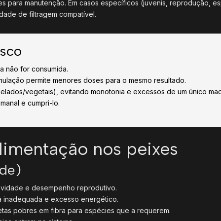
tes para manutenção. Em casos específicos (juvenis, reprodução, e
ade de filtragem compatível.
isco
da não for consumida.
rmulação permite menores doses para o mesmo resultado.
lados/vegetais), evitando monotonia e excessos de um único macr
emanal e cumpri-lo.
limentação nos peixes
úde)
evidade e desempenho reprodutivo.
a inadequada e excesso energético.
tas pobres em fibra para espécies que a requerem.