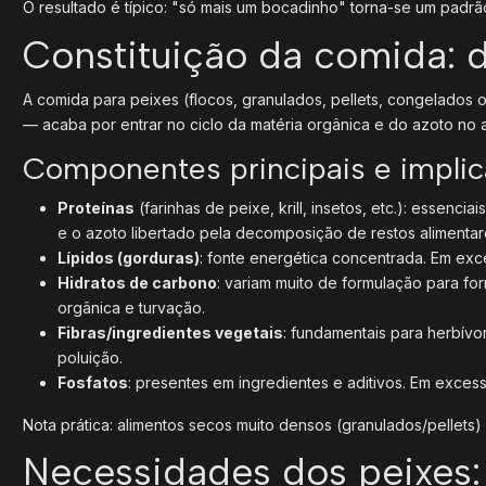
O resultado é típico: "só mais um bocadinho" torna-se um padrão,
Constituição da comida: d
A comida para peixes (flocos, granulados, pellets, congelados 
— acaba por entrar no ciclo da matéria orgânica e do azoto no 
Componentes principais e implic
Proteínas
(farinhas de peixe, krill, insetos, etc.): essenc
e o azoto libertado pela decomposição de restos alimenta
Lípidos (gorduras)
: fonte energética concentrada. Em exc
Hidratos de carbono
: variam muito de formulação para f
orgânica e turvação.
Fibras/ingredientes vegetais
: fundamentais para herbívor
poluição.
Fosfatos
: presentes em ingredientes e aditivos. Em exc
Nota prática: alimentos secos muito densos (granulados/pellets
Necessidades dos peixes: