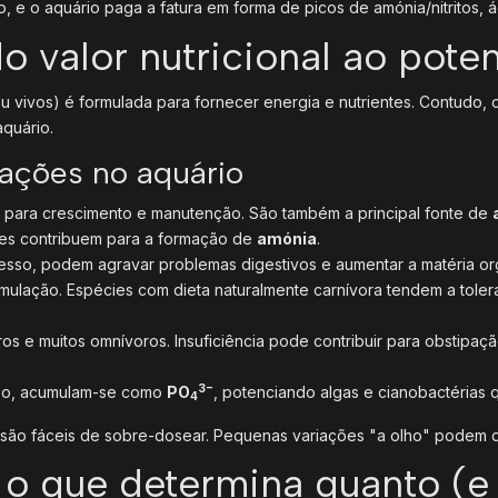
 e o aquário paga a fatura em forma de picos de amónia/nitritos, ág
o valor nutricional ao pote
ou vivos) é formulada para fornecer energia e nutrientes. Contudo,
aquário.
ações no aquário
iais para crescimento e manutenção. São também a principal fonte de
res contribuem para a formação de
amónia
.
esso, podem agravar problemas digestivos e aumentar a matéria or
ormulação. Espécies com dieta naturalmente carnívora tendem a tol
os e muitos omnívoros. Insuficiência pode contribuir para obstipação
3−
esso, acumulam-se como
PO
, potenciando algas e cianobactérias 
4
) são fáceis de sobre-dosear. Pequenas variações "a olho" podem du
 o que determina quanto (e 