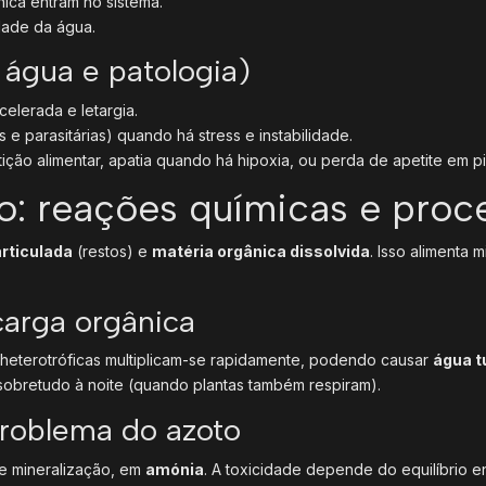
nica entram no sistema.
dade da água.
 água e patologia)
celerada e letargia.
 e parasitárias) quando há stress e instabilidade.
ição alimentar, apatia quando há hipoxia, ou perda de apetite em pi
o: reações químicas e proc
rticulada
(restos) e
matéria orgânica dissolvida
. Isso alimenta
arga orgânica
 heterotróficas multiplicam-se rapidamente, podendo causar
água t
sobretudo à noite (quando plantas também respiram).
problema do azoto
 e mineralização, em
amónia
. A toxicidade depende do equilíbrio e