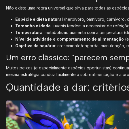
Não existe uma regra universal que sirva para todas as espécie
Espécie e dieta natural
(herbívoro, omnívoro, carnívoro, de
Tamanho e idade
: juvenis tendem a necessitar de refeiç
Temperatura
: metabolismo aumenta com a temperatura (den
Nível de atividade
e
comportamento de alimentação
(e
Objetivo do aquário
: crescimento/engorda, manutenção, r
Um erro clássico: "parecem sem
Muitos peixes (e especialmente espécies oportunistas) continua
mesma estratégia conduz facilmente à sobrealimentação e a pr
Quantidade a dar: critéri