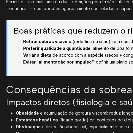
Em muitos sistemas, uma ou duas refeições por dia são suficien
frequência — com porções rigorosamente controladas e capacid
Boas práticas que reduzem o r
Retirar sobras visíveis
(rede fina ou sifão) se a comi
Preferir qualidade à quantidade
: alimento de boa fo
Variar a dieta
de acordo com a espécie (secos + conge
Evitar "alimentação por impulso"
: definir um plano s
Consequências da sobrea
Impactos diretos (fisiologia e sa
Obesidade
e acumulação de gordura visceral: reduz long
Esteatose hepática
(fígado gordo) em contextos de diet
Obstipação
e distensão abdominal, especialmente com die