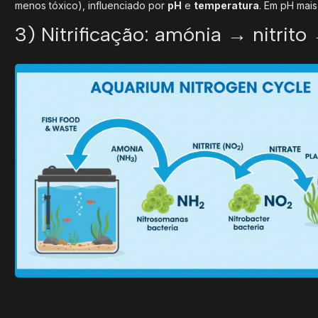
menos tóxico), influenciado por
pH
e
temperatura
. Em pH mais
3) Nitrificação: amónia → nitrito