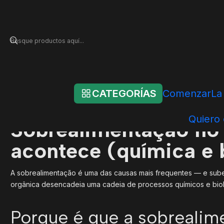
Inicio
Blog
Sobrealimentação no aquário: riscos, consequências
Sobrealimentação no 
CATEGORÍAS
Comenzar
La
er>
er>
Quiero
Sobrealimentação no 
acontece (química e 
A sobrealimentação é uma das causas mais frequentes — e subes
orgânica desencadeia uma cadeia de processos químicos e bioló
Porque é que a sobreali