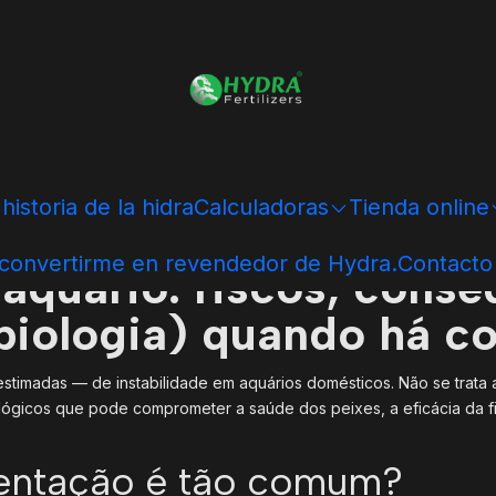
aquário: riscos, conse
 historia de la hidra
Calculadoras
Tienda online
 convertirme en revendedor de Hydra.
Contacto
aquário: riscos, conse
biologia) quando há c
timadas — de instabilidade em aquários domésticos. Não se trata 
gicos que pode comprometer a saúde dos peixes, a eficácia da fil
mentação é tão comum?