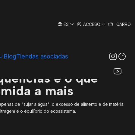
quências
ES
ACCESO
CARRO
Blog
Tiendas asociadas
quências e o que
omida a mais
apenas de "sujar a água": o excesso de alimento e de matéria
tragem e o equilíbrio do ecossistema.