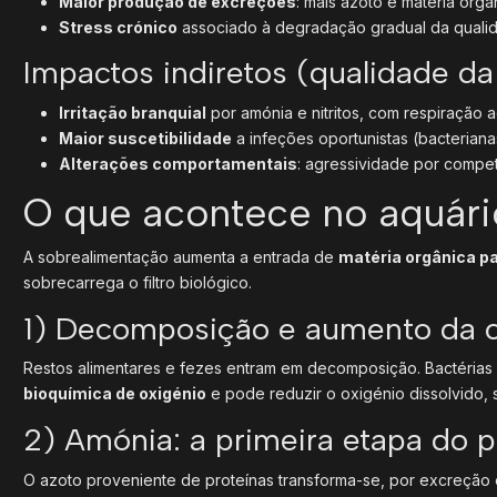
Maior produção de excreções
: mais azoto e matéria orgâ
Stress crónico
associado à degradação gradual da quali
Impactos indiretos (qualidade da
Irritação branquial
por amónia e nitritos, com respiração a
Maior suscetibilidade
a infeções oportunistas (bacterianas
Alterações comportamentais
: agressividade por compet
O que acontece no aquári
A sobrealimentação aumenta a entrada de
matéria orgânica pa
sobrecarrega o filtro biológico.
1) Decomposição e aumento da c
Restos alimentares e fezes entram em decomposição. Bactérias
bioquímica de oxigénio
e pode reduzir o oxigénio dissolvido, 
2) Amónia: a primeira etapa do 
O azoto proveniente de proteínas transforma-se, por excreção