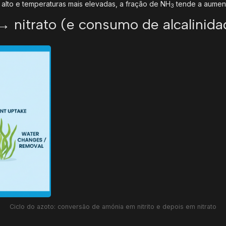
 alto e temperaturas mais elevadas, a fração de NH
tende a aument
3
 → nitrato (e consumo de alcalinid
Ciclo do azoto: conversão de amónia em nitrito e depois em nitrato