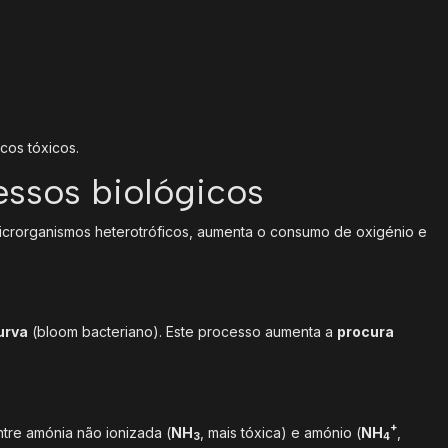
cos tóxicos.
essos biológicos
 microrganismos heterotróficos, aumenta o consumo de oxigénio e
urva
(bloom bacteriano). Este processo aumenta a
procura
+
ntre amónia não ionizada (
NH
, mais tóxica) e amónio (
NH
,
3
4