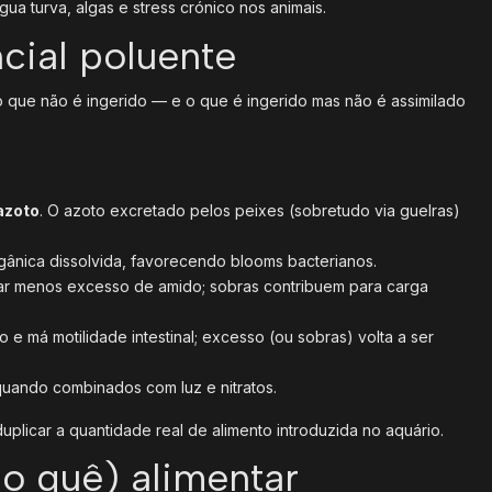
ua turva, algas e stress crónico nos animais.
ncial poluente
 o que não é ingerido — e o que é ingerido mas não é assimilado
azoto
. O azoto excretado pelos peixes (sobretudo via guelras)
gânica dissolvida, favorecendo blooms bacterianos.
erar menos excesso de amido; sobras contribuem para carga
 e má motilidade intestinal; excesso (ou sobras) volta a ser
quando combinados com luz e nitratos.
plicar a quantidade real de alimento introduzida no aquário.
o quê) alimentar