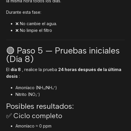
la misma hora todos los días.
Durante esta fase:
❌ No cambie el agua.
❌ No limpie el filtro
🟢 Paso 5 — Pruebas iniciales
(Día 8)
El
día 8
, realice la prueba
24 horas después de la última
dosis
:
Amoníaco (NH₃/NH₄⁺)
Nitrito (NO₂⁻)
Posibles resultados:
✅ Ciclo completo
Amoníaco ≈ 0 ppm