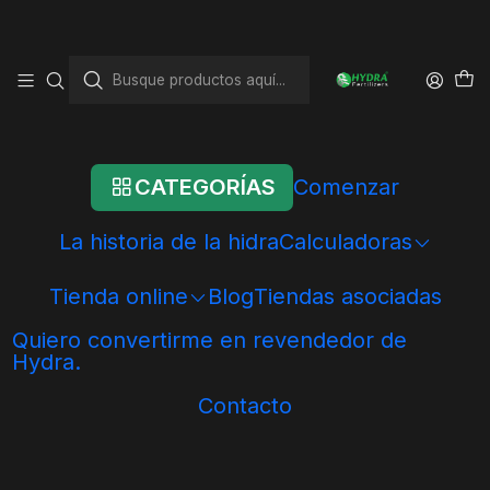
Inicio
Catalizador
Catalizador
CATEGORÍAS
Comenzar
GUÍA PRÁCTICA: CÓMO UTILIZAR
EL SISTEMA CATALIZADOR
La historia de la hidra
Calculadoras
HYDRA - Portugués
GUÍA COMPLETA — SISTEMA
Tienda online
Blog
Tiendas asociadas
CATALIZADOR HYDRA - Español
Quiero convertirme en revendedor de
GUÍA COMPLETA — SISTEMA
Hydra.
CATALIZADOR HYDRA - Inglés
Contacto