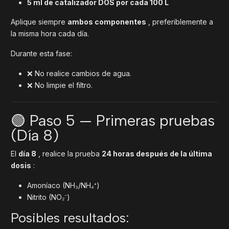
5 ml de catalizador DOS por cada 100 L
Aplique siempre
ambos componentes
, preferiblemente a
la misma hora cada día.
Durante esta fase:
❌ No realice cambios de agua.
❌ No limpie el filtro.
🟢 Paso 5 — Primeras pruebas
(Día 8)
El
día 8
, realice la prueba
24 horas después de la última
dosis
:
Amoníaco (NH₃/NH₄⁺)
Nitrito (NO₂⁻)
Posibles resultados: