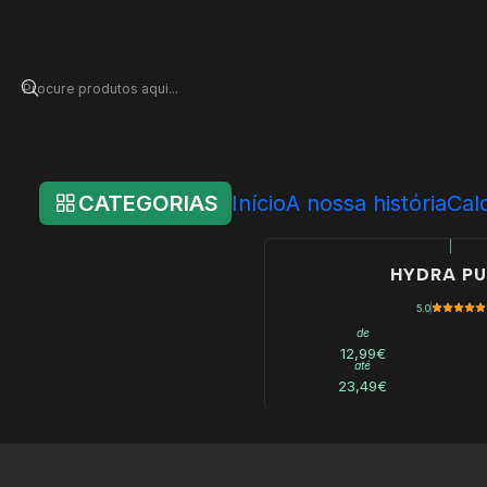
Início
Loja Online
Produtos Individuais
Purificação & Correção
Purificação & Correç
CATEGORIAS
Início
A nossa história
Cal
|
HYDRA P
5.0
de
12,99€
até
23,49€