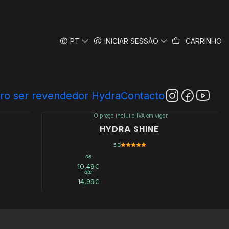
PT
INICIAR SESSÃO
CARRINHO
ro ser revendedor Hydra
Contacto
|
O preço inclui o IVA em vigor
HYDRA SHINE
5.0
de
10,49€
até
14,99€