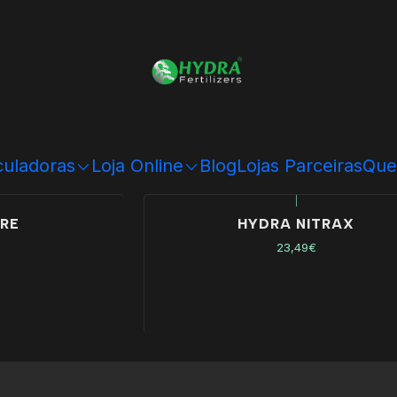
ão
culadoras
Loja Online
Blog
Lojas Parceiras
Que
|
URE
HYDRA NITRAX
23,49€