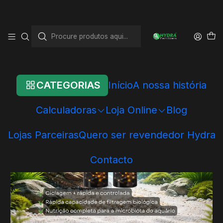
Início
Loja Online
Sistemas Hydra
Sistemas de Água & Biologia
Hydra Fast Cycling System
CATEGORIAS
Início
A nossa história
Calculadoras
Loja Online
Blog
Lojas Parceiras
Quero ser revendedor Hydra
Contacto