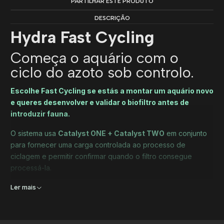
PARTILHAR ESTE PRODUTO
DESCRIÇÃO
Hydra Fast Cycling
Começa o aquário com o
ciclo do azoto sob controlo.
Escolhe Fast Cycling se estás a montar um aquário novo
e queres desenvolver e validar o biofiltro antes de
introduzir fauna.
O sistema usa
Catalyst ONE + Catalyst TWO
em conjunto
para fornecer uma carga controlada ao processo de
ciclagem e permitir confirmar quando o filtro consegue
processá-la.
Ler mais
É para ti se...
Estás a montar um aquário novo sem fauna