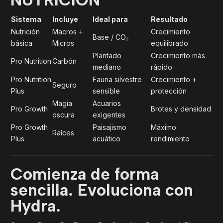
Sistema
Incluye
Ideal para
Resultado
Nutrición
Macros +
Crecimiento
Base / CO₂
básica
Micros
equilibrado
Plantado
Crecimiento más
Pro Nutrition
Carbón
mediano
rápido
Pro Nutrition
Fauna silvestre
Crecimiento +
Seguro
Plus
sensible
protección
Magia
Acuarios
Pro Growth
Brotes y densidad
oscura
exigentes
Pro Growth
Paisajismo
Máximo
Raíces
Plus
acuático
rendimiento
Comienza de forma
sencilla. Evoluciona con
Hydra.