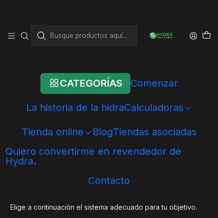
Inicio
Sistemas Hydra
Sistemas Hydra
CATEGORÍAS
Comenzar
SOLUCIONES HYDRA
PARA TU ACUARIO
La historia de la hidra
Calculadoras
Crecimiento • Biología • Claridad
Tienda online
Blog
Tiendas asociadas
del agua • Puesta en marcha
rápida • Control de parámetros
Quiero convertirme en revendedor de
Hydra.
En Hydra, creamos sistemas completos para acuarios de
agua dulce, desde la nutrición de las plantas hasta la
Contacto
estabilidad biológica y un agua cristalina.
Elige a continuación el sistema adecuado para tu objetivo.