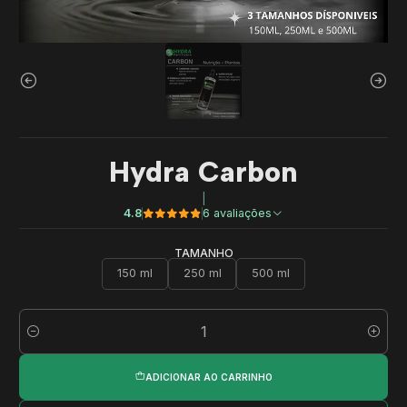
Hydra Carbon
|
4.8
6 avaliações
TAMANHO
150 ml
250 ml
500 ml
Quantidade
ADICIONAR AO CARRINHO