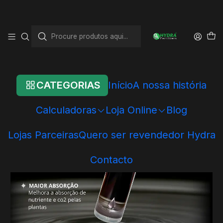
Início
Loja Online
Hydra - Produtos Individuais
Fertilização
Hydra Carbon
CATEGORIAS
Início
A nossa história
Calculadoras
Loja Online
Blog
Lojas Parceiras
Quero ser revendedor Hydra
Contacto