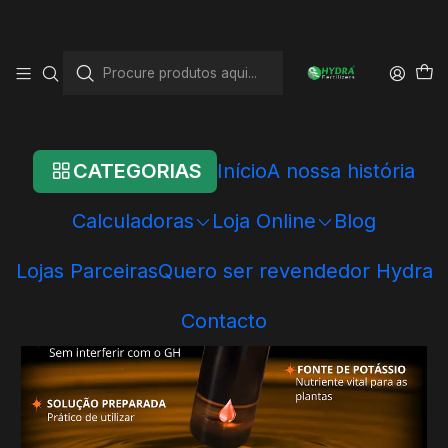
Início
Loja Online
Hydra - Produtos Individuais
Acondicionadores
Hydra KH+
CATEGORIAS
Início
A nossa história
Calculadoras
Loja Online
Blog
Lojas Parceiras
Quero ser revendedor Hydra
Contacto