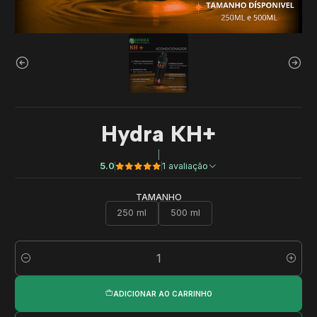
Hydra KH+
|
5.0
1 avaliação
TAMANHO
250 ml
500 ml
Quantidade
ADICIONAR AO CARRINHO