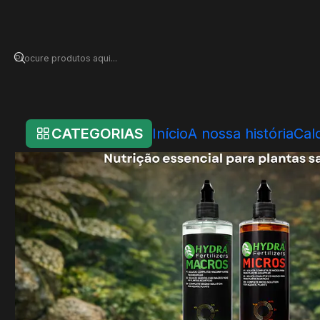
Início
Loja Online
Sistemas Hydra
Sistemas de Plantas
Hydra Core 
CATEGORIAS
Início
A nossa história
Cal