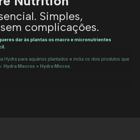
e Nutrition
sencial. Simples,
 sem complicações.
 queres dar às plantas os macro e micronutrientes
il.
a Hydra para aquários plantados e inclui os dois produtos que
o:
Hydra Macros + Hydra Micros
.
.
rtilização simples e completa
o low tech, médio ou high tech
nte de carbono, ou preferes geri-lo separadamente
Macros e Micros individualmente