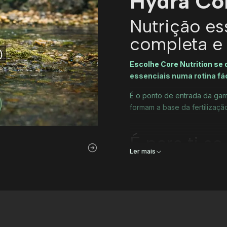
Hydra Cor
Nutrição es
completa e
Escolhe Core Nutrition se
essenciais numa rotina fác
É o ponto de entrada da gam
formam a base da fertilizaçã
É para ti se..
Ler mais
Queres uma rotina de fe
Tens um aquário plantad
Já tens CO₂ ou outra fo
Queres evitar comprar 