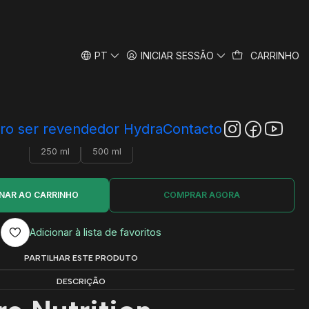
PT
INICIAR SESSÃO
CARRINHO
a Core Nutrition
|
5.0
2 avaliações
ro ser revendedor Hydra
Contacto
TAMANHO
250 ml
500 ml
ONAR AO CARRINHO
COMPRAR AGORA
Adicionar à lista de favoritos
PARTILHAR ESTE PRODUTO
DESCRIÇÃO