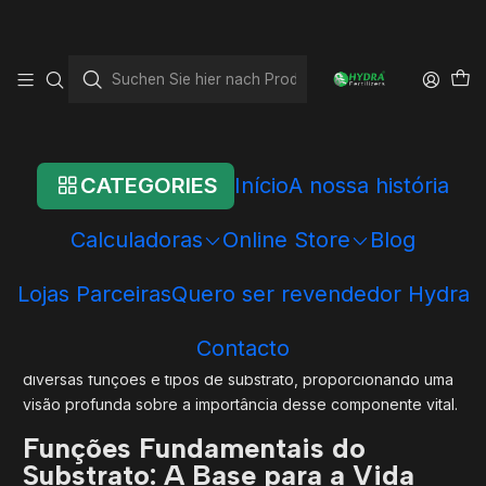
Startseite
Blog
Substrato para Aquários Plantados: O Alicerce da Vida Aquática
Substrato para Aquários
Plantados: O Alicerce da
Vida Aquática
CATEGORIES
Início
A nossa história
Calculadoras
Online Store
Blog
Num aquário plantado, o substrato desempenha um papel
Lojas Parceiras
Quero ser revendedor Hydra
crucial na construção de um ambiente propício ao
florescimento das plantas e à saúde global do ecossistema
Contacto
aquático. Neste artigo extenso, exploraremos em detalhe as
diversas funções e tipos de substrato, proporcionando uma
visão profunda sobre a importância desse componente vital.
Funções Fundamentais do
Substrato: A Base para a Vida