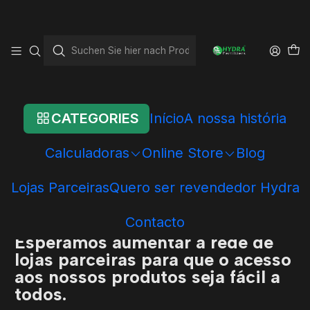
Startseite
Onde estamos em loja física!!!
Onde estamos em loja
física!!!
CATEGORIES
Início
A nossa história
A Hydra e os seus produtos já
Calculadoras
Online Store
Blog
chegaram às lojas físicas, agora
poderás comprar os teus produtos
Lojas Parceiras
Quero ser revendedor Hydra
favoritos nas tuas lojas de
referência.
Contacto
Esperamos aumentar a rede de
lojas parceiras para que o acesso
aos nossos produtos seja fácil a
todos.