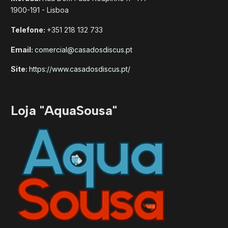
1900-191 - Lisboa
Telefone:
+351 218 132 733
Email:
comercial@casadosdiscus.pt
Site:
https://www.casadosdiscus.pt/
Loja "AquaSousa"